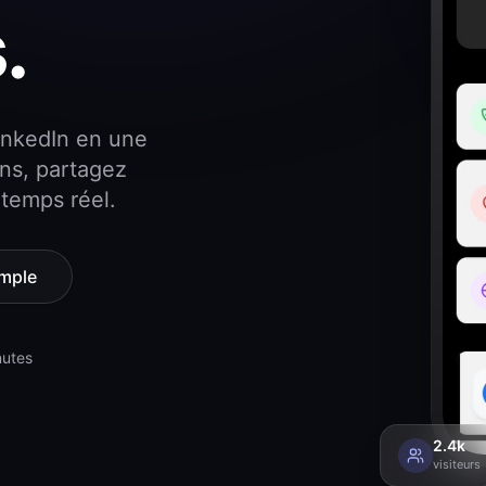
.
inkedIn en une
ens, partagez
temps réel.
emple
nutes
2.4k
visiteurs