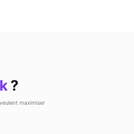
nk
?
 veulent maximiser