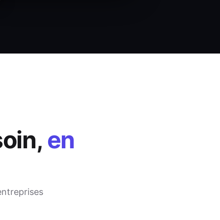
oin,
en
entreprises